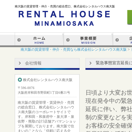
南大阪の賃貸管理・仲介・売買の総合窓口、株式会社レンタルハウス南大阪
>
南大阪の賃貸管理・仲介・売買なら株式会社レンタルハウス南大阪
緊急事態宣言延長
会社情報
株式会社レンタルハウス南大阪
〒596-0076
日頃より大変お
大阪府岸和田市野田町1丁目6番21号
現在発令中の緊急
南大阪の賃貸管理・賃貸仲介・売買
の総合窓口、株式会社レンタルハウ
延長に伴い、弊
ス南大阪のコーポレートサイトで
制の変更などを
す。岸和田・和泉府中・泉大津・泉
佐野・熊取の計5店舗アパマンショッ
お客様の安全確
プを展開しております。南大阪で住
まいのことなら「信頼に応える企