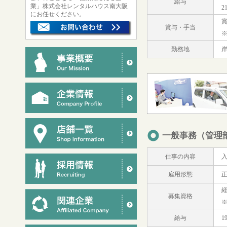
給与
業」株式会社レンタルハウス南大阪
2
にお任せください。
賞
賞与・手当
勤務地
一般事務（管理
仕事の内容
雇用形態
経
募集資格
給与
1