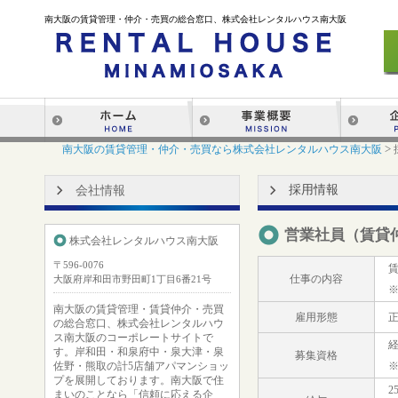
南大阪の賃貸管理・仲介・売買の総合窓口、株式会社レンタルハウス南大阪
>
南大阪の賃貸管理・仲介・売買なら株式会社レンタルハウス南大阪
採用情報
会社情報
営業社員（賃貸
株式会社レンタルハウス南大阪
〒596-0076
仕事の内容
大阪府岸和田市野田町1丁目6番21号
南大阪の賃貸管理・賃貸仲介・売買
雇用形態
の総合窓口、株式会社レンタルハウ
ス南大阪のコーポレートサイトで
す。岸和田・和泉府中・泉大津・泉
募集資格
佐野・熊取の計5店舗アパマンショッ
プを展開しております。南大阪で住
2
まいのことなら「信頼に応える企