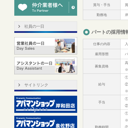
賞与・手当
賞
勤務地
社員の一日
パートの採用情
仕事の内容
雇用形態
高
募集資格
①
給与
②
サイトリンク
①
手当
①
※
勤務時間
②