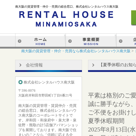
南大阪の賃貸管理・仲介・売買の総合窓口、株式会社レンタルハウス南大阪
>
南大阪の賃貸管理・仲介・売買なら株式会社レンタルハウス南大阪
【夏季休暇のお知らせ
会社情報
株式会社レンタルハウス南大阪
〒596-0076
平素は格別のご
大阪府岸和田市野田町1丁目6番21号
誠に勝手ながら
南大阪の賃貸管理・賃貸仲介・売買
の総合窓口、株式会社レンタルハウ
ご不便をお掛け
ス南大阪のコーポレートサイトで
夏季休暇期間
す。岸和田・和泉府中・泉大津・泉
佐野・熊取の計5店舗アパマンショッ
2025年8月13日(水
プを展開しております。南大阪で住
まいのことなら「信頼に応える企